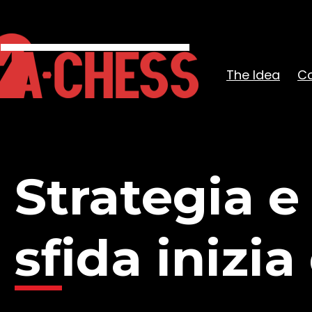
The Idea
C
Strategia e
sfida inizia